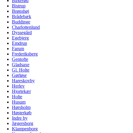
Birkerød
Bistrup
Brønshøj
Brådebæk
Buddinge
Charlottenlund
Dyssegård
Egebjerg
Emdrup
Farum
Frederiksberg
Gentofte
Gladsaxe
Gl. Holte
Gørløse
Hareskovby
Herlev
Hjortekær
Holte
Husum
Hørsholm
Høsterkøb
Indre by
Jægersborg
Klampenborg