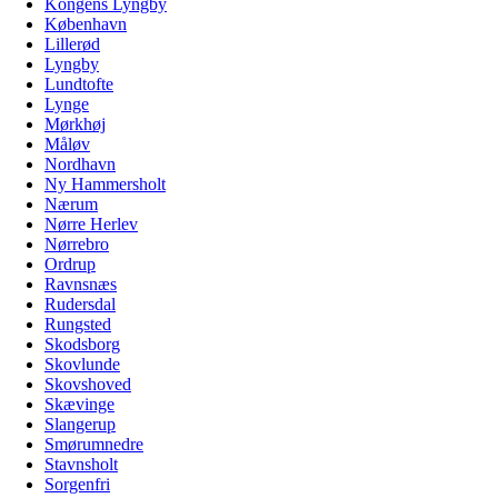
Kongens Lyngby
København
Lillerød
Lyngby
Lundtofte
Lynge
Mørkhøj
Måløv
Nordhavn
Ny Hammersholt
Nærum
Nørre Herlev
Nørrebro
Ordrup
Ravnsnæs
Rudersdal
Rungsted
Skodsborg
Skovlunde
Skovshoved
Skævinge
Slangerup
Smørumnedre
Stavnsholt
Sorgenfri