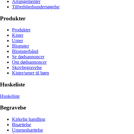
Arrangementer
Tilfredshedsundersøgelse
Produkter
Produkter
Kister
Urner
Blomster
Blomsterbånd
Se dødsannoncer
Om dødsannoncer
Skovbegravelse
Kister/urner til børn
Huskeliste
Huskeliste
Begravelse
Kirkelig handling
Bisættelse
Urnenedsættelse