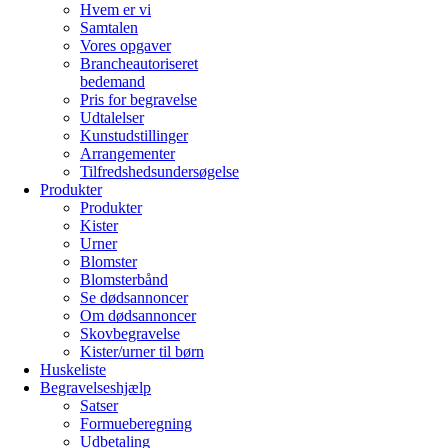
Hvem er vi
Samtalen
Vores opgaver
Brancheautoriseret
bedemand
Pris for begravelse
Udtalelser
Kunstudstillinger
Arrangementer
Tilfredshedsundersøgelse
Produkter
Produkter
Kister
Urner
Blomster
Blomsterbånd
Se dødsannoncer
Om dødsannoncer
Skovbegravelse
Kister/urner til børn
Huskeliste
Begravelseshjælp
Satser
Formueberegning
Udbetaling