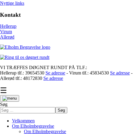
Nyttige links
Kontakt
Hellerup
Virum
Allerød
VI TRÆFFES DØGNET RUNDT PÅ TLF.:
Hellerup tlf.: 39654530
Se adresse
- Virum tlf.: 45834530
Se adresse
-
Allerød tlf.: 48172830
Se adresse
☰
Søg
Søg
Velkommen
Om Elholmbegravelse
Om Elholmbegravelse