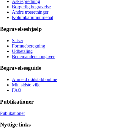
Askespredning
Borgerlig begravelse
Andre trosretninger
Kolumbarium/urnehal
Begravelseshjælp
Satser
Formueberegning
Udbetaling
Bedemandens opgaver
Begravelsesguide
Anmeld dødsfald online
Min sidste vilje
FAQ
Publikationer
Publikationer
Nyttige links