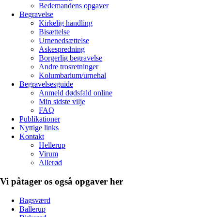
Bedemandens opgaver
Begravelse
Kirkelig handling
Bisættelse
Urnenedsættelse
Askespredning
Borgerlig begravelse
Andre trosretninger
Kolumbarium/urnehal
Begravelsesguide
Anmeld dødsfald online
Min sidste vilje
FAQ
Publikationer
Nyttige links
Kontakt
Hellerup
Virum
Allerød
Vi påtager os også opgaver her
Bagsværd
Ballerup