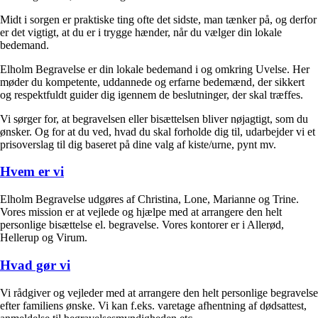
Midt i sorgen er praktiske ting ofte det sidste, man tænker på, og derfor
er det vigtigt, at du er i trygge hænder, når du vælger din lokale
bedemand.
Elholm Begravelse er din lokale bedemand i og omkring Uvelse. Her
møder du kompetente, uddannede og erfarne bedemænd, der sikkert
og respektfuldt guider dig igennem de beslutninger, der skal træffes.
Vi sørger for, at begravelsen eller bisættelsen bliver nøjagtigt, som du
ønsker. Og for at du ved, hvad du skal forholde dig til, udarbejder vi et
prisoverslag til dig baseret på dine valg af kiste/urne, pynt mv.
Hvem er vi
Elholm Begravelse udgøres af Christina, Lone, Marianne og Trine.
Vores mission er at vejlede og hjælpe med at arrangere den helt
personlige bisættelse el. begravelse. Vores kontorer er i Allerød,
Hellerup og Virum.
Hvad gør vi
Vi rådgiver og vejleder med at arrangere den helt personlige begravelse
efter familiens ønske. Vi kan f.eks. varetage afhentning af dødsattest,