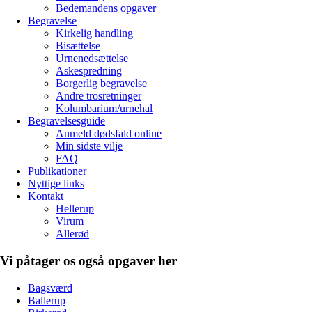
Bedemandens opgaver
Begravelse
Kirkelig handling
Bisættelse
Urnenedsættelse
Askespredning
Borgerlig begravelse
Andre trosretninger
Kolumbarium/urnehal
Begravelsesguide
Anmeld dødsfald online
Min sidste vilje
FAQ
Publikationer
Nyttige links
Kontakt
Hellerup
Virum
Allerød
Vi påtager os også opgaver her
Bagsværd
Ballerup