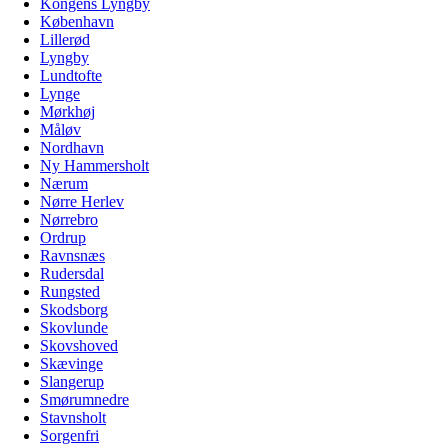
Kongens Lyngby
København
Lillerød
Lyngby
Lundtofte
Lynge
Mørkhøj
Måløv
Nordhavn
Ny Hammersholt
Nærum
Nørre Herlev
Nørrebro
Ordrup
Ravnsnæs
Rudersdal
Rungsted
Skodsborg
Skovlunde
Skovshoved
Skævinge
Slangerup
Smørumnedre
Stavnsholt
Sorgenfri