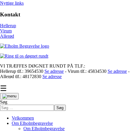
Nyttige links
Kontakt
Hellerup
Virum
Allerød
VI TRÆFFES DØGNET RUNDT PÅ TLF.:
Hellerup tlf.: 39654530
Se adresse
- Virum tlf.: 45834530
Se adresse
-
Allerød tlf.: 48172830
Se adresse
☰
Søg
Søg
Velkommen
Om Elholmbegravelse
Om Elholmbegravelse