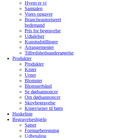
Hvem er vi
Samtalen
Vores opgaver
Brancheautoriseret
bedemand
Pris for begravelse
Udtalelser
Kunstudstillinger
Arrangementer
Tilfredshedsundersøgelse
Produkter
Produkter
Kister
Urner
Blomster
Blomsterbånd
Se dødsannoncer
Om dødsannoncer
Skovbegravelse
Kister/urner til børn
Huskeliste
Begravelseshjælp
Satser
Formueberegning
Udbetaling