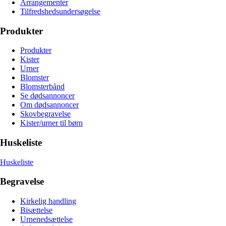
Arrangementer
Tilfredshedsundersøgelse
Produkter
Produkter
Kister
Urner
Blomster
Blomsterbånd
Se dødsannoncer
Om dødsannoncer
Skovbegravelse
Kister/urner til børn
Huskeliste
Huskeliste
Begravelse
Kirkelig handling
Bisættelse
Urnenedsættelse