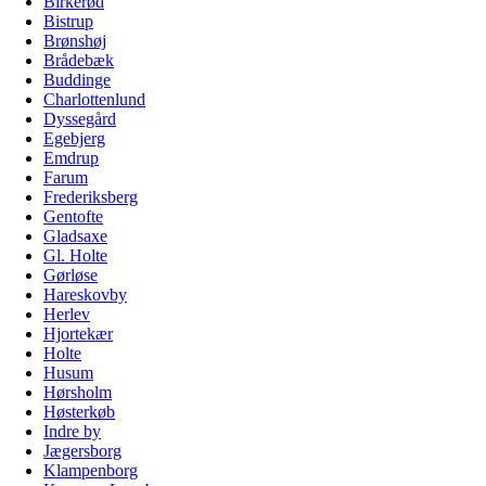
Birkerød
Bistrup
Brønshøj
Brådebæk
Buddinge
Charlottenlund
Dyssegård
Egebjerg
Emdrup
Farum
Frederiksberg
Gentofte
Gladsaxe
Gl. Holte
Gørløse
Hareskovby
Herlev
Hjortekær
Holte
Husum
Hørsholm
Høsterkøb
Indre by
Jægersborg
Klampenborg