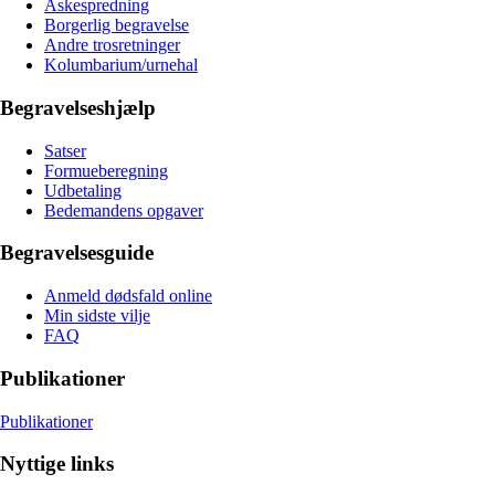
Askespredning
Borgerlig begravelse
Andre trosretninger
Kolumbarium/urnehal
Begravelseshjælp
Satser
Formueberegning
Udbetaling
Bedemandens opgaver
Begravelsesguide
Anmeld dødsfald online
Min sidste vilje
FAQ
Publikationer
Publikationer
Nyttige links