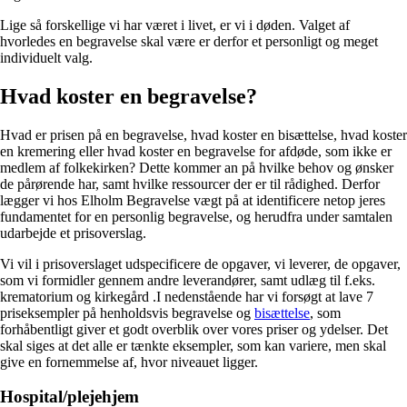
Lige så forskellige vi har været i livet, er vi i døden. Valget af
hvorledes en begravelse skal være er derfor et personligt og meget
individuelt valg.
Hvad koster en begravelse?
Hvad er prisen på en begravelse, hvad koster en bisættelse, hvad koster
en kremering eller hvad koster en begravelse for afdøde, som ikke er
medlem af folkekirken? Dette kommer an på hvilke behov og ønsker
de pårørende har, samt hvilke ressourcer der er til rådighed. Derfor
lægger vi hos Elholm Begravelse vægt på at identificere netop jeres
fundamentet for en personlig begravelse, og herudfra under samtalen
udarbejde et prisoverslag.
Vi vil i prisoverslaget udspecificere de opgaver, vi leverer, de opgaver,
som vi formidler gennem andre leverandører, samt udlæg til f.eks.
krematorium og kirkegård .I nedenstående har vi forsøgt at lave 7
priseksempler på henholdsvis begravelse og
bisættelse
, som
forhåbentligt giver et godt overblik over vores priser og ydelser. Det
skal siges at det alle er tænkte eksempler, som kan variere, men skal
give en fornemmelse af, hvor niveauet ligger.
Hospital/plejehjem