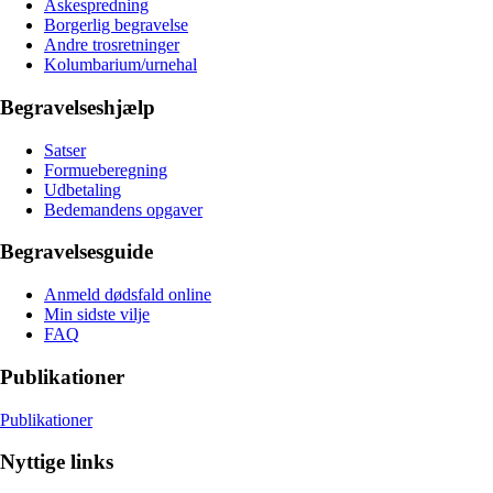
Askespredning
Borgerlig begravelse
Andre trosretninger
Kolumbarium/urnehal
Begravelseshjælp
Satser
Formueberegning
Udbetaling
Bedemandens opgaver
Begravelsesguide
Anmeld dødsfald online
Min sidste vilje
FAQ
Publikationer
Publikationer
Nyttige links