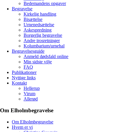
Bedemandens opgaver
Begravelse
Kirkelig handling
Bisættelse
Urnenedsættelse
Askespredning
Borgerlig begravelse
Andre trosretninger
Kolumbarium/urnehal
Begravelsesguide
Anmeld dødsfald online
Min sidste vilje
FAQ
Publikationer
Nyttige links
Kontakt
Hellerup
Virum
Allerød
Om Elholmbegravelse
Om Elholmbegravelse
Hvem er vi