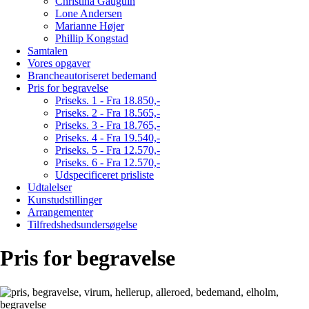
Christina Gauguin
Lone Andersen
Marianne Højer
Phillip Kongstad
Samtalen
Vores opgaver
Brancheautoriseret bedemand
Pris for begravelse
Priseks. 1 - Fra 18.850,-
Priseks. 2 - Fra 18.565,-
Priseks. 3 - Fra 18.765,-
Priseks. 4 - Fra 19.540,-
Priseks. 5 - Fra 12.570,-
Priseks. 6 - Fra 12.570,-
Udspecificeret prisliste
Udtalelser
Kunstudstillinger
Arrangementer
Tilfredshedsundersøgelse
Pris for begravelse