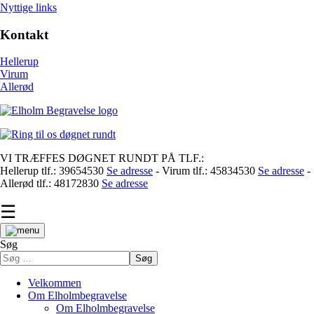
Nyttige links
Kontakt
Hellerup
Virum
Allerød
VI TRÆFFES DØGNET RUNDT PÅ TLF.:
Hellerup tlf.: 39654530
Se adresse
- Virum tlf.: 45834530
Se adresse
-
Allerød tlf.: 48172830
Se adresse
☰
Søg
Søg
Velkommen
Om Elholmbegravelse
Om Elholmbegravelse