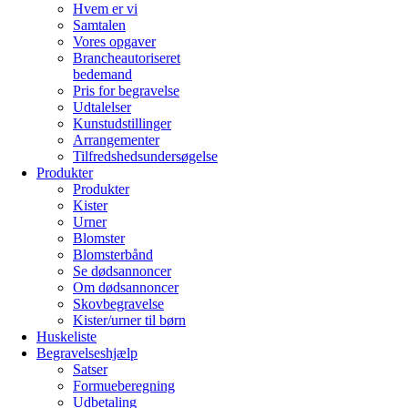
Hvem er vi
Samtalen
Vores opgaver
Brancheautoriseret
bedemand
Pris for begravelse
Udtalelser
Kunstudstillinger
Arrangementer
Tilfredshedsundersøgelse
Produkter
Produkter
Kister
Urner
Blomster
Blomsterbånd
Se dødsannoncer
Om dødsannoncer
Skovbegravelse
Kister/urner til børn
Huskeliste
Begravelseshjælp
Satser
Formueberegning
Udbetaling