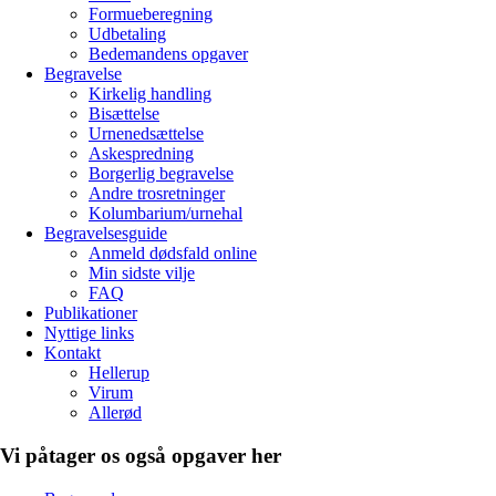
Formueberegning
Udbetaling
Bedemandens opgaver
Begravelse
Kirkelig handling
Bisættelse
Urnenedsættelse
Askespredning
Borgerlig begravelse
Andre trosretninger
Kolumbarium/urnehal
Begravelsesguide
Anmeld dødsfald online
Min sidste vilje
FAQ
Publikationer
Nyttige links
Kontakt
Hellerup
Virum
Allerød
Vi påtager os også opgaver her