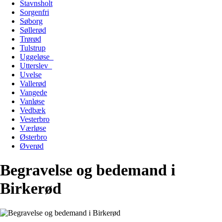
Stavnsholt
Sorgenfri
Søborg
Søllerød
Trørød
Tulstrup
Uggeløse
Utterslev
Uvelse
Vallerød
Vangede
Vanløse
Vedbæk
Vesterbro
Værløse
Østerbro
Øverød
Begravelse og bedemand i
Birkerød