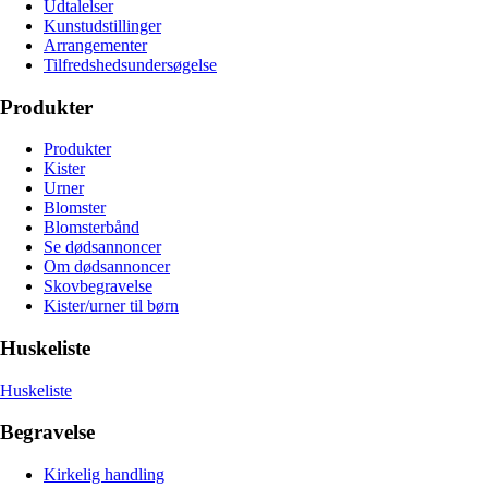
Udtalelser
Kunstudstillinger
Arrangementer
Tilfredshedsundersøgelse
Produkter
Produkter
Kister
Urner
Blomster
Blomsterbånd
Se dødsannoncer
Om dødsannoncer
Skovbegravelse
Kister/urner til børn
Huskeliste
Huskeliste
Begravelse
Kirkelig handling