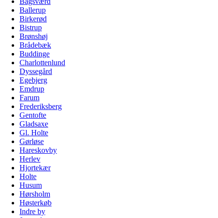
Bagsværd
Ballerup
Birkerød
Bistrup
Brønshøj
Brådebæk
Buddinge
Charlottenlund
Dyssegård
Egebjerg
Emdrup
Farum
Frederiksberg
Gentofte
Gladsaxe
Gl. Holte
Gørløse
Hareskovby
Herlev
Hjortekær
Holte
Husum
Hørsholm
Høsterkøb
Indre by