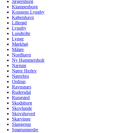
Jægersborg
Klampenborg
Kongens Lyngby
København
Lillerød
Lyngby
Lundtofte
Lynge
Mørkhøj
Måløv
Nordhavn
Ny Hammersholt
Nærum
Nørre Herlev
Nørrebro
Ordrup
Ravnsnæs
Rudersdal
Rungsted
Skodsborg
Skovlunde
Skovshoved
Skævinge
Slangerup
Smørumnedre