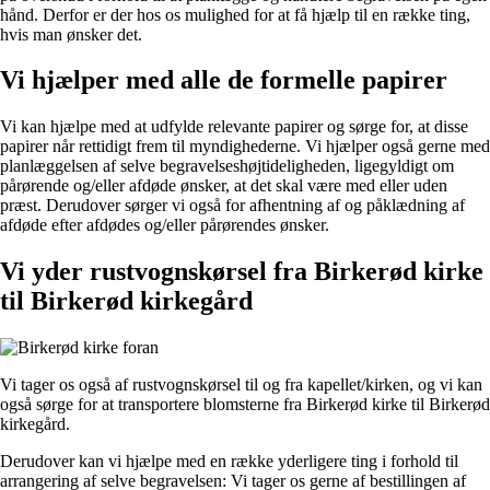
hånd. Derfor er der hos os mulighed for at få hjælp til en række ting,
hvis man ønsker det.
Vi hjælper med alle de formelle papirer
Vi kan hjælpe med at udfylde relevante papirer og sørge for, at disse
papirer når rettidigt frem til myndighederne. Vi hjælper også gerne med
planlæggelsen af selve begravelseshøjtideligheden, ligegyldigt om
pårørende og/eller afdøde ønsker, at det skal være med eller uden
præst. Derudover sørger vi også for afhentning af og påklædning af
afdøde efter afdødes og/eller pårørendes ønsker.
Vi yder rustvognskørsel fra Birkerød kirke
til Birkerød kirkegård
Vi tager os også af rustvognskørsel til og fra kapellet/kirken, og vi kan
også sørge for at transportere blomsterne fra Birkerød kirke til Birkerød
kirkegård.
Derudover kan vi hjælpe med en række yderligere ting i forhold til
arrangering af selve begravelsen: Vi tager os gerne af bestillingen af