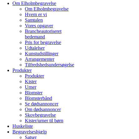
Om Elholmbegravelse
Om Elholmbegravelse
Hvem er vi
Samtalen
Vores opgaver
Brancheautoriseret
bedemand
Pris for begravelse
Udtalelser
Kunstudstillinger
Arrangementer
Tilfredshedsundersøgelse
Produkter
Produkter
Kister
Urner
Blomster
Blomsterbånd
Se dødsannoncer
Om dødsannoncer
Skovbegravelse
Kister/urner til børn
Huskeliste
Begravelseshjælp
Satser