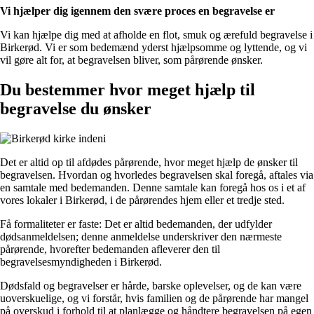
Vi hjælper dig igennem den svære proces en begravelse er
Vi kan hjælpe dig med at afholde en flot, smuk og ærefuld begravelse i
Birkerød. Vi er som bedemænd yderst hjælpsomme og lyttende, og vi
vil gøre alt for, at begravelsen bliver, som pårørende ønsker.
Du bestemmer hvor meget hjælp til
begravelse du ønsker
Det er altid op til afdødes pårørende, hvor meget hjælp de ønsker til
begravelsen. Hvordan og hvorledes begravelsen skal foregå, aftales via
en samtale med bedemanden. Denne samtale kan foregå hos os i et af
vores lokaler i Birkerød, i de pårørendes hjem eller et tredje sted.
Få formaliteter er faste: Det er altid bedemanden, der udfylder
dødsanmeldelsen; denne anmeldelse underskriver den nærmeste
pårørende, hvorefter bedemanden afleverer den til
begravelsesmyndigheden i Birkerød.
Dødsfald og begravelser er hårde, barske oplevelser, og de kan være
uoverskuelige, og vi forstår, hvis familien og de pårørende har mangel
på overskud i forhold til at planlægge og håndtere begravelsen på egen