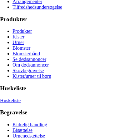
Arrangementer
Tilfredshedsundersøgelse
Produkter
Produkter
Kister
Urner
Blomster
Blomsterbånd
Se dødsannoncer
Om dødsannoncer
Skovbegravelse
Kister/urner til børn
Huskeliste
Huskeliste
Begravelse
Kirkelig handling
Bisættelse
Urnenedsættelse