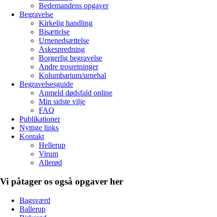
Bedemandens opgaver
Begravelse
Kirkelig handling
Bisættelse
Urnenedsættelse
Askespredning
Borgerlig begravelse
Andre trosretninger
Kolumbarium/urnehal
Begravelsesguide
Anmeld dødsfald online
Min sidste vilje
FAQ
Publikationer
Nyttige links
Kontakt
Hellerup
Virum
Allerød
Vi påtager os også opgaver her
Bagsværd
Ballerup