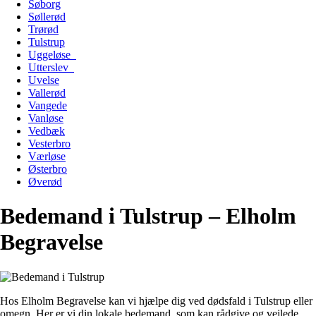
Søborg
Søllerød
Trørød
Tulstrup
Uggeløse
Utterslev
Uvelse
Vallerød
Vangede
Vanløse
Vedbæk
Vesterbro
Værløse
Østerbro
Øverød
Bedemand i Tulstrup – Elholm
Begravelse
Hos Elholm Begravelse kan vi hjælpe dig ved dødsfald i Tulstrup eller
omegn. Her er vi din lokale bedemand, som kan rådgive og vejlede