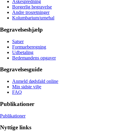
Askespredning
Borgerlig begravelse
Andre trosretninger
Kolumbarium/urnehal
Begravelseshjælp
Satser
Formueberegning
Udbetaling
Bedemandens opgaver
Begravelsesguide
Anmeld dødsfald online
Min sidste vilje
FAQ
Publikationer
Publikationer
Nyttige links