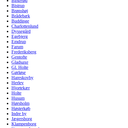
Birkerød
Bistrup
Brønshøj
Brådebæk
Buddinge
Charlottenlund
Dyssegård
Egebjerg
Emdrup
Farum
Frederiksberg
Gentofte
Gladsaxe
Gl. Holte
Gørløse
Hareskovby
Herlev
Hjortekær
Holte
Husum
Hørsholm
Høsterkøb
Indre by
Jægersborg
Klampenborg