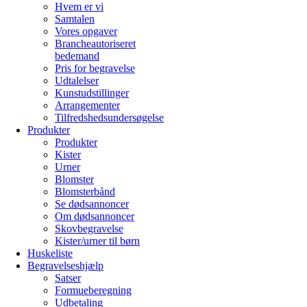
Hvem er vi
Samtalen
Vores opgaver
Brancheautoriseret
bedemand
Pris for begravelse
Udtalelser
Kunstudstillinger
Arrangementer
Tilfredshedsundersøgelse
Produkter
Produkter
Kister
Urner
Blomster
Blomsterbånd
Se dødsannoncer
Om dødsannoncer
Skovbegravelse
Kister/urner til børn
Huskeliste
Begravelseshjælp
Satser
Formueberegning
Udbetaling