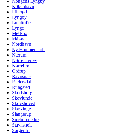
Kongens Lyngby
København
Lillerød
Lyngby
Lundtofte
Lynge
Mørkhøj
Måløv
Nordhavn
Ny Hammersholt
Nærum
Nørre Herlev
Nørrebro
Ordrup
Ravnsnæs
Rudersdal
Rungsted
Skodsborg
Skovlunde
Skovshoved
Skævinge
Slangerup
Smørumnedre
Stavnsholt
Sorgenfri