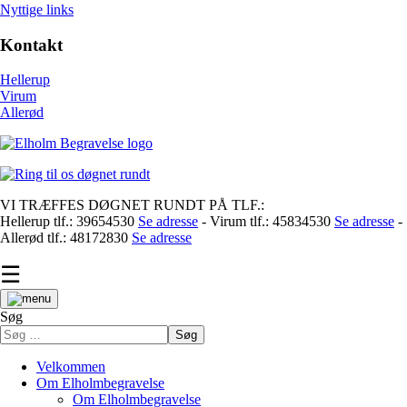
Nyttige links
Kontakt
Hellerup
Virum
Allerød
VI TRÆFFES DØGNET RUNDT PÅ TLF.:
Hellerup tlf.: 39654530
Se adresse
- Virum tlf.: 45834530
Se adresse
-
Allerød tlf.: 48172830
Se adresse
☰
Søg
Søg
Velkommen
Om Elholmbegravelse
Om Elholmbegravelse