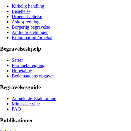
Kirkelig handling
Bisættelse
Urnenedsættelse
Askespredning
Borgerlig begravelse
Andre trosretninger
Kolumbarium/urnehal
Begravelseshjælp
Satser
Formueberegning
Udbetaling
Bedemandens opgaver
Begravelsesguide
Anmeld dødsfald online
Min sidste vilje
FAQ
Publikationer