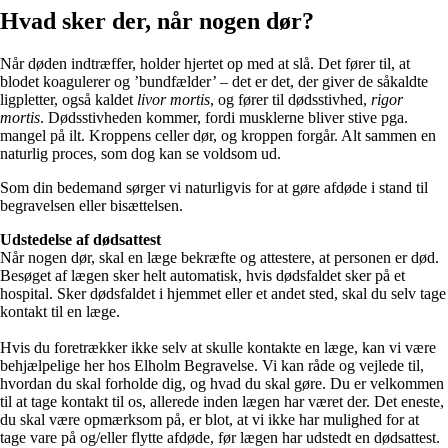
Hvad sker der, når nogen dør?
Når døden indtræffer, holder hjertet op med at slå. Det fører til, at
blodet koagulerer og ’bundfælder’ – det er det, der giver de såkaldte
ligpletter, også kaldet
livor mortis
, og fører til dødsstivhed,
rigor
mortis
. Dødsstivheden kommer, fordi musklerne bliver stive pga.
mangel på ilt. Kroppens celler dør, og kroppen forgår. Alt sammen en
naturlig proces, som dog kan se voldsom ud.
Som din bedemand sørger vi naturligvis for at gøre afdøde i stand til
begravelsen eller bisættelsen.
Udstedelse af dødsattest
Når nogen dør, skal en læge bekræfte og attestere, at personen er død.
Besøget af lægen sker helt automatisk, hvis dødsfaldet sker på et
hospital. Sker dødsfaldet i hjemmet eller et andet sted, skal du selv tage
kontakt til en læge.
Hvis du foretrækker ikke selv at skulle kontakte en læge, kan vi være
behjælpelige her hos Elholm Begravelse. Vi kan råde og vejlede til,
hvordan du skal forholde dig, og hvad du skal gøre. Du er velkommen
til at tage kontakt til os, allerede inden lægen har været der. Det eneste,
du skal være opmærksom på, er blot, at vi ikke har mulighed for at
tage vare på og/eller flytte afdøde, før lægen har udstedt en dødsattest.