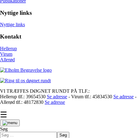
Publikationer
Nyttige links
Nyttige links
Kontakt
Hellerup
Virum
Allerød
VI TRÆFFES DØGNET RUNDT PÅ TLF.:
Hellerup tlf.: 39654530
Se adresse
- Virum tlf.: 45834530
Se adresse
-
Allerød tlf.: 48172830
Se adresse
☰
Søg
Søg