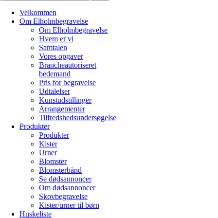
Velkommen
Om Elholmbegravelse
Om Elholmbegravelse
Hvem er vi
Samtalen
Vores opgaver
Brancheautoriseret
bedemand
Pris for begravelse
Udtalelser
Kunstudstillinger
Arrangementer
Tilfredshedsundersøgelse
Produkter
Produkter
Kister
Urner
Blomster
Blomsterbånd
Se dødsannoncer
Om dødsannoncer
Skovbegravelse
Kister/urner til børn
Huskeliste