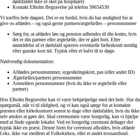
dødsfaldet ikke er sket på hospitalet)
Kontakt Elholm Begravelse på telefon 39654530
Vi træffes hele døgnet. Det er en fordel, hvis du har mulighed for at
give os afdødes – og også gerne partners/ægtefælles – personnummer
Sørg for, at afdødes løn og pension udbetales til din konto, hvis
det er din partner eller ægtefælle, der er gået bort. Efter
anmeldelse af et dødsfald spærres eventuelle fælleskonti nemlig
efter ganske kort tid. Typisk efter et halvt til to døgn
Nødvendig dokumentation:
Afdødes personnummer, sygesikringskort, pas (eller andet ID)
Ægtefælles/partners personnummer
Anmelders personnummer (hvis du ikke er ægtefælle eller
partner)
Hos Elholm Begravelse kan vi være behjælpelige med det hele. Har du
spørgsmål, står vi til rådighed, og vi kan også sørge for at kontakte
præsten eller kirkekontoret senest to dage efter dødsfaldet, hvis du ikke
selv ønsker at gøre det. Skal ceremonien være borgerlig, kan vi hjælpe
med at finde egnede lokaler. Ved en borgerlig ceremoni deltager der
typisk ikke en præst. Denne form for ceremoni afholdes, hvis afdøde
f.eks. ikke var medlem af Folkekirken, eller et andet trossamfund.