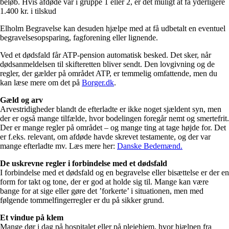
beløb. Hvis afdøde var i gruppe 1 eller 2, er det muligt at få yderligere
1.400 kr. i tilskud
Elholm Begravelse kan desuden hjælpe med at få udbetalt en eventuel
begravelsesopsparing, fagforening eller lignende.
Ved et dødsfald får ATP-pension automatisk besked. Det sker, når
dødsanmeldelsen til skifteretten bliver sendt. Den lovgivning og de
regler, der gælder på området ATP, er temmelig omfattende, men du
kan læse mere om det på
Borger.dk
.
Gæld og arv
Arvestridigheder blandt de efterladte er ikke noget sjældent syn, men
der er også mange tilfælde, hvor bodelingen foregår nemt og smertefrit.
Der er mange regler på området – og mange ting at tage højde for. Det
er f.eks. relevant, om afdøde havde skrevet testamente, og der var
mange efterladte mv. Læs mere her:
Danske Bedemænd.
De uskrevne regler i forbindelse med et dødsfald
I forbindelse med et dødsfald og en begravelse eller bisættelse er der en
form for takt og tone, der er god at holde sig til. Mange kan være
bange for at sige eller gøre det ’forkerte’ i situationen, men med
følgende tommelfingerregler er du på sikker grund.
Et vindue på klem
Mange dør i dag på hospitalet eller på plejehjem, hvor hjælpen fra