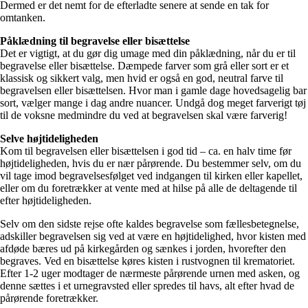
Dermed er det nemt for de efterladte senere at sende en tak for
omtanken.
Påklædning til begravelse eller bisættelse
Det er vigtigt, at du gør dig umage med din påklædning, når du er til
begravelse eller bisættelse. Dæmpede farver som grå eller sort er et
klassisk og sikkert valg, men hvid er også en god, neutral farve til
begravelsen eller bisættelsen. Hvor man i gamle dage hovedsagelig bar
sort, vælger mange i dag andre nuancer. Undgå dog meget farverigt tøj
til de voksne medmindre du ved at begravelsen skal være farverig!
Selve højtideligheden
Kom til begravelsen eller bisættelsen i god tid – ca. en halv time før
højtideligheden, hvis du er nær pårørende. Du bestemmer selv, om du
vil tage imod begravelsesfølget ved indgangen til kirken eller kapellet,
eller om du foretrækker at vente med at hilse på alle de deltagende til
efter højtideligheden.
Selv om den sidste rejse ofte kaldes begravelse som fællesbetegnelse,
adskiller begravelsen sig ved at være en højtidelighed, hvor kisten med
afdøde bæres ud på kirkegården og sænkes i jorden, hvorefter den
begraves. Ved en bisættelse køres kisten i rustvognen til krematoriet.
Efter 1-2 uger modtager de nærmeste pårørende urnen med asken, og
denne sættes i et urnegravsted eller spredes til havs, alt efter hvad de
pårørende foretrækker.