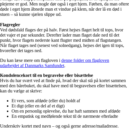
plejerne er god. Men nogle dør også i eget hjem. Førhen, da man oftere
døde i eget hjem åbnede man et vindue på klem, når der lå en død i
stuen – så kunne sjælen slippe ud.
Flagregler
Ved dødsfald flages der på halv. Først hejses flaget helt til tops, hvor
det vajer et par sekunder. Derefter lader man flaget dale ned til det
punkt, hvor flagets nederste kant flugter med midten af flagstangen.
Når flaget tages ned (senest ved solnedgang), hejses det igen til tops,
hvorefter det tages ned.
Du kan læse mere om flagloven i
denne folder om flagloven
udarbejdet af Danmarks Samfundet
.
Kondolencekort til en begravelse eller bisættelse
Hvis du har svært ved at finde på, hvad der skal stå på kortet sammen
med den bårebuket, du skal have med til begravelsen eller bisættelsen,
kan du vælge at skrive:
Et vers, som afdøde (eller du) holdt af
Et digt (eller en del af et digt)
Om en personlig oplevelse, du har haft sammen med afdøde
En empatisk og medfølende tekst til de nærmeste efterladte
Underskriv kortet med navn – og også gerne adresse/mailadresse.