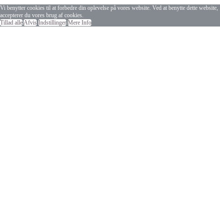
Vi benytter cookies til at forbedre din oplevelse på vores website. Ved at benytte dette website,
accepterer du vores brug af cookies.
Tillad alle
Afvis
Indstillinger
Mere Info