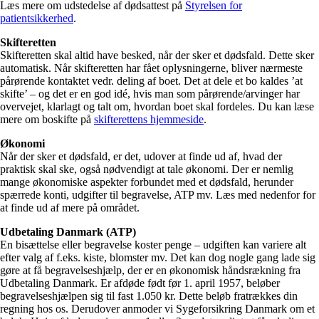
Læs mere om udstedelse af dødsattest på
Styrelsen for
patientsikkerhed
.
Skifteretten
Skifteretten skal altid have besked, når der sker et dødsfald. Dette sker
automatisk. Når skifteretten har fået oplysningerne, bliver nærmeste
pårørende kontaktet vedr. deling af boet. Det at dele et bo kaldes ’at
skifte’ – og det er en god idé, hvis man som pårørende/arvinger har
overvejet, klarlagt og talt om, hvordan boet skal fordeles. Du kan læse
mere om boskifte på
skifterettens hjemmeside
.
Økonomi
Når der sker et dødsfald, er det, udover at finde ud af, hvad der
praktisk skal ske, også nødvendigt at tale økonomi. Der er nemlig
mange økonomiske aspekter forbundet med et dødsfald, herunder
spærrede konti, udgifter til begravelse, ATP mv. Læs med nedenfor for
at finde ud af mere på området.
Udbetaling Danmark (ATP)
En bisættelse eller begravelse koster penge – udgiften kan variere alt
efter valg af f.eks. kiste, blomster mv. Det kan dog nogle gang lade sig
gøre at få begravelseshjælp, der er en økonomisk håndsrækning fra
Udbetaling Danmark. Er afdøde født før 1. april 1957, beløber
begravelseshjælpen sig til fast 1.050 kr. Dette beløb fratrækkes din
regning hos os. Derudover anmoder vi Sygeforsikring Danmark om et