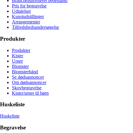
Brancheautoriseret bedemand
Pris for begravelse
Udtalelser
Kunstudstillinger
Arrangementer
Tilfredshedsundersøgelse
Produkter
Produkter
Kister
Urner
Blomster
Blomsterbånd
Se dødsannoncer
Om dødsannoncer
Skovbegravelse
Kister/urner til børn
Huskeliste
Huskeliste
Begravelse