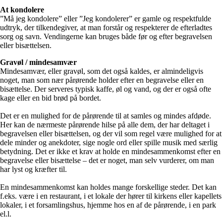
At kondolere
”Må jeg kondolere” eller ”Jeg kondolerer” er gamle og respektfulde
udtryk, der tilkendegiver, at man forstår og respekterer de efterladtes
sorg og savn. Vendingerne kan bruges både før og efter begravelsen
eller bisættelsen.
Gravøl / mindesamvær
Mindesamvær, eller gravøl, som det også kaldes, er almindeligvis
noget, man som nær pårørende holder efter en begravelse eller en
bisættelse. Der serveres typisk kaffe, øl og vand, og der er også ofte
kage eller en bid brød på bordet.
Det er en mulighed for de pårørende til at samles og mindes afdøde.
Her kan de nærmeste pårørende hilse på alle dem, der har deltaget i
begravelsen eller bisættelsen, og der vil som regel være mulighed for at
dele minder og anekdoter, sige nogle ord eller spille musik med særlig
betydning. Det er ikke et krav at holde en mindesammenkomst efter en
begravelse eller bisættelse – det er noget, man selv vurderer, om man
har lyst og kræfter til.
En mindesammenkomst kan holdes mange forskellige steder. Det kan
f.eks. være i en restaurant, i et lokale der hører til kirkens eller kapellets
lokaler, i et forsamlingshus, hjemme hos en af de pårørende, i en park
el.l.