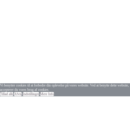
Vi benytter cookies til at forbedre din oplevelse på vores website. Ved at benytte dette website,
accepterer du vores brug af cookies.
Tillad alle
Afvis
Indstillinger
Mere Info