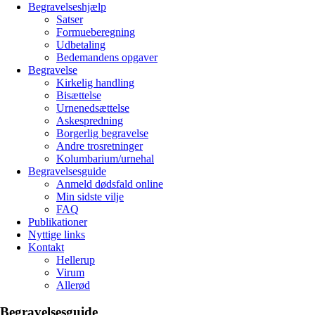
Begravelseshjælp
Satser
Formueberegning
Udbetaling
Bedemandens opgaver
Begravelse
Kirkelig handling
Bisættelse
Urnenedsættelse
Askespredning
Borgerlig begravelse
Andre trosretninger
Kolumbarium/urnehal
Begravelsesguide
Anmeld dødsfald online
Min sidste vilje
FAQ
Publikationer
Nyttige links
Kontakt
Hellerup
Virum
Allerød
Begravelsesguide