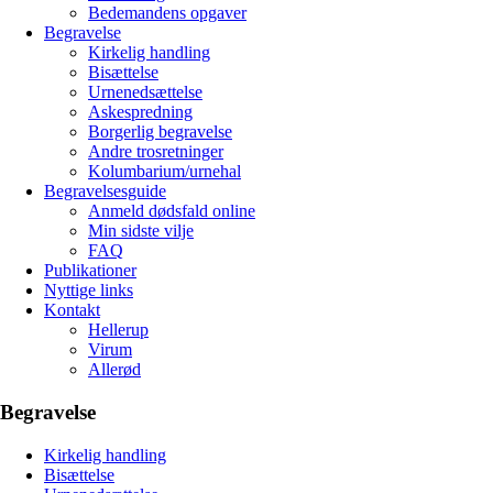
Bedemandens opgaver
Begravelse
Kirkelig handling
Bisættelse
Urnenedsættelse
Askespredning
Borgerlig begravelse
Andre trosretninger
Kolumbarium/urnehal
Begravelsesguide
Anmeld dødsfald online
Min sidste vilje
FAQ
Publikationer
Nyttige links
Kontakt
Hellerup
Virum
Allerød
Begravelse
Kirkelig handling
Bisættelse