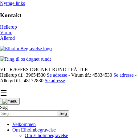
Nyttige links
Kontakt
Hellerup
Virum
Allerød
VI TRÆFFES DØGNET RUNDT PÅ TLF.:
Hellerup tlf.: 39654530
Se adresse
- Virum tlf.: 45834530
Se adresse
-
Allerød tlf.: 48172830
Se adresse
☰
Søg
Søg
Velkommen
Om Elholmbegravelse
Om Elholmbegravelse