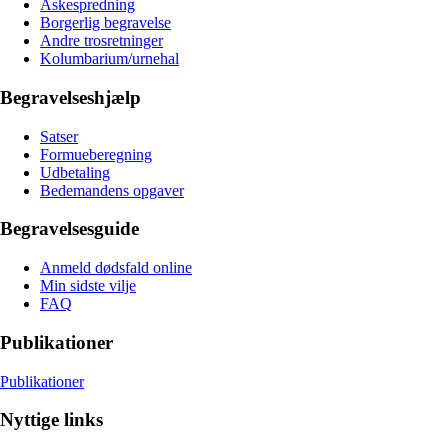
Askespredning
Borgerlig begravelse
Andre trosretninger
Kolumbarium/urnehal
Begravelseshjælp
Satser
Formueberegning
Udbetaling
Bedemandens opgaver
Begravelsesguide
Anmeld dødsfald online
Min sidste vilje
FAQ
Publikationer
Publikationer
Nyttige links