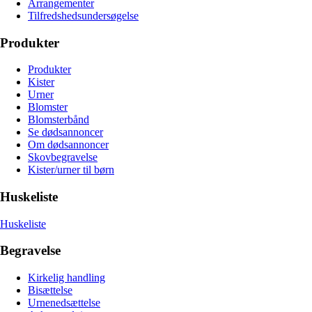
Arrangementer
Tilfredshedsundersøgelse
Produkter
Produkter
Kister
Urner
Blomster
Blomsterbånd
Se dødsannoncer
Om dødsannoncer
Skovbegravelse
Kister/urner til børn
Huskeliste
Huskeliste
Begravelse
Kirkelig handling
Bisættelse
Urnenedsættelse