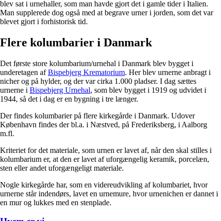
blev sat i urnehaller, som man havde gjort det i gamle tider i Italien.
Man supplerede dog også med at begrave urner i jorden, som det var
blevet gjort i forhistorisk tid.
Flere kolumbarier i Danmark
Det første store kolumbarium/urnehal i Danmark blev bygget i
underetagen af
Bispebjerg Krematorium
. Her blev urnerne anbragt i
nicher og på hylder, og der var cirka 1.000 pladser. I dag sættes
urnerne i
Bispebjerg Urnehal
, som blev bygget i 1919 og udvidet i
1944, så det i dag er en bygning i tre længer.
Der findes kolumbarier på flere kirkegårde i Danmark. Udover
København findes der bl.a. i Næstved, på Frederiksberg, i Aalborg
m.fl.
Kriteriet for det materiale, som urnen er lavet af, når den skal stilles i
kolumbarium er, at den er lavet af uforgængelig keramik, porcelæn,
sten eller andet uforgængeligt materiale.
Nogle kirkegårde har, som en videreudvikling af kolumbariet, hvor
urnerne står indendørs, lavet en urnemure, hvor urnenichen er dannet i
en mur og lukkes med en stenplade.