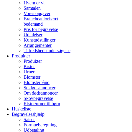
Hvem er vi
Samtalen
Vores opgaver
Brancheautoriseret
bedemand
Pris for begravelse
Udtalelser
Kunstudstillinger
Arrangementer
Tilfredshedsundersøgelse
Produkter
Produkter
Kister
Urner
Blomster
Blomsterbånd
Se dødsannoncer
Om dødsannoncer
Skovbegravelse
Kister/urner til børn
Huskeliste
Begravelseshjælp
Satser
Formueberegning
Udbetaling