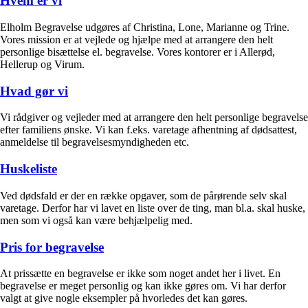
Hvem er vi
Elholm Begravelse udgøres af Christina, Lone, Marianne og Trine.
Vores mission er at vejlede og hjælpe med at arrangere den helt
personlige bisættelse el. begravelse. Vores kontorer er i Allerød,
Hellerup og Virum.
Hvad gør vi
Vi rådgiver og vejleder med at arrangere den helt personlige begravelse
efter familiens ønske. Vi kan f.eks. varetage afhentning af dødsattest,
anmeldelse til begravelsesmyndigheden etc.
Huskeliste
Ved dødsfald er der en række opgaver, som de pårørende selv skal
varetage. Derfor har vi lavet en liste over de ting, man bl.a. skal huske,
men som vi også kan være behjælpelig med.
Pris for begravelse
At prissætte en begravelse er ikke som noget andet her i livet. En
begravelse er meget personlig og kan ikke gøres om. Vi har derfor
valgt at give nogle eksempler på hvorledes det kan gøres.