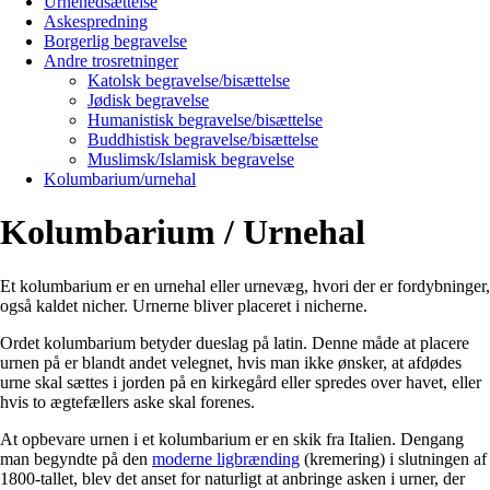
Urnenedsættelse
Askespredning
Borgerlig begravelse
Andre trosretninger
Katolsk begravelse/bisættelse
Jødisk begravelse
Humanistisk begravelse/bisættelse
Buddhistisk begravelse/bisættelse
Muslimsk/Islamisk begravelse
Kolumbarium/urnehal
Kolumbarium / Urnehal
Et kolumbarium er en urnehal eller urnevæg, hvori der er fordybninger,
også kaldet nicher. Urnerne bliver placeret i nicherne.
Ordet kolumbarium betyder dueslag på latin. Denne måde at placere
urnen på er blandt andet velegnet, hvis man ikke ønsker, at afdødes
urne skal sættes i jorden på en kirkegård eller spredes over havet, eller
hvis to ægtefællers aske skal forenes.
At opbevare urnen i et kolumbarium er en skik fra Italien. Dengang
man begyndte på den
moderne ligbrænding
(kremering) i slutningen af
1800-tallet, blev det anset for naturligt at anbringe asken i urner, der