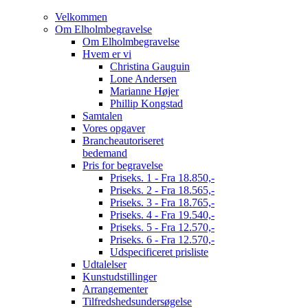
Velkommen
Om Elholmbegravelse
Om Elholmbegravelse
Hvem er vi
Christina Gauguin
Lone Andersen
Marianne Højer
Phillip Kongstad
Samtalen
Vores opgaver
Brancheautoriseret
bedemand
Pris for begravelse
Priseks. 1 - Fra 18.850,-
Priseks. 2 - Fra 18.565,-
Priseks. 3 - Fra 18.765,-
Priseks. 4 - Fra 19.540,-
Priseks. 5 - Fra 12.570,-
Priseks. 6 - Fra 12.570,-
Udspecificeret prisliste
Udtalelser
Kunstudstillinger
Arrangementer
Tilfredshedsundersøgelse