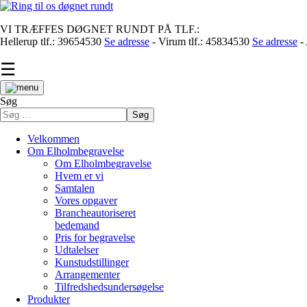
VI TRÆFFES DØGNET RUNDT PÅ TLF.:
Hellerup tlf.: 39654530
Se adresse
- Virum tlf.: 45834530
Se adresse
- 
☰
Søg
Søg
Velkommen
Om Elholmbegravelse
Om Elholmbegravelse
Hvem er vi
Samtalen
Vores opgaver
Brancheautoriseret
bedemand
Pris for begravelse
Udtalelser
Kunstudstillinger
Arrangementer
Tilfredshedsundersøgelse
Produkter