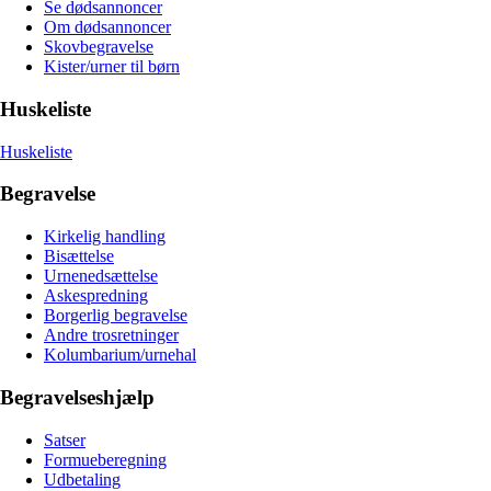
Se dødsannoncer
Om dødsannoncer
Skovbegravelse
Kister/urner til børn
Huskeliste
Huskeliste
Begravelse
Kirkelig handling
Bisættelse
Urnenedsættelse
Askespredning
Borgerlig begravelse
Andre trosretninger
Kolumbarium/urnehal
Begravelseshjælp
Satser
Formueberegning
Udbetaling