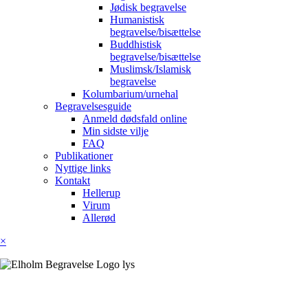
Jødisk begravelse
Humanistisk
begravelse/bisættelse
Buddhistisk
begravelse/bisættelse
Muslimsk/Islamisk
begravelse
Kolumbarium/urnehal
Begravelsesguide
Anmeld dødsfald online
Min sidste vilje
FAQ
Publikationer
Nyttige links
Kontakt
Hellerup
Virum
Allerød
×