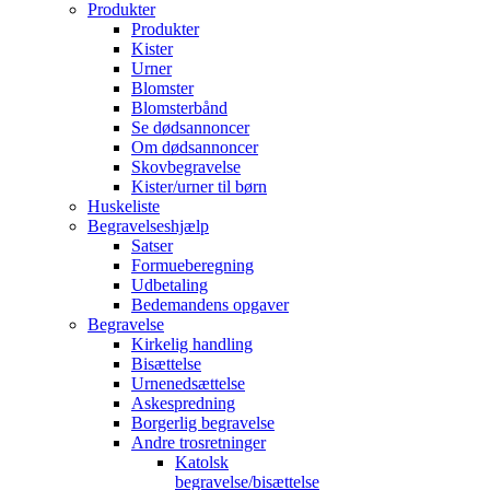
Produkter
Produkter
Kister
Urner
Blomster
Blomsterbånd
Se dødsannoncer
Om dødsannoncer
Skovbegravelse
Kister/urner til børn
Huskeliste
Begravelseshjælp
Satser
Formueberegning
Udbetaling
Bedemandens opgaver
Begravelse
Kirkelig handling
Bisættelse
Urnenedsættelse
Askespredning
Borgerlig begravelse
Andre trosretninger
Katolsk
begravelse/bisættelse