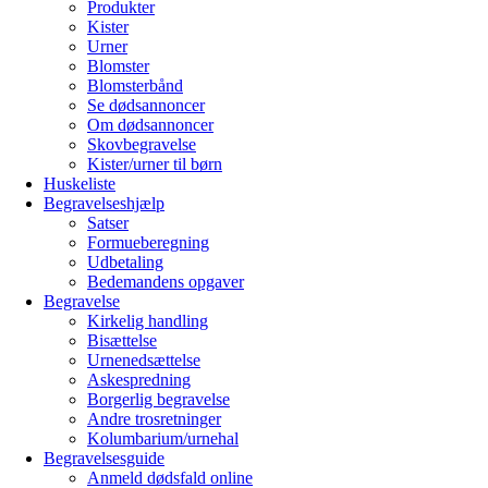
Produkter
Kister
Urner
Blomster
Blomsterbånd
Se dødsannoncer
Om dødsannoncer
Skovbegravelse
Kister/urner til børn
Huskeliste
Begravelseshjælp
Satser
Formueberegning
Udbetaling
Bedemandens opgaver
Begravelse
Kirkelig handling
Bisættelse
Urnenedsættelse
Askespredning
Borgerlig begravelse
Andre trosretninger
Kolumbarium/urnehal
Begravelsesguide
Anmeld dødsfald online