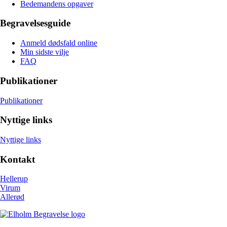
Bedemandens opgaver
Begravelsesguide
Anmeld dødsfald online
Min sidste vilje
FAQ
Publikationer
Publikationer
Nyttige links
Nyttige links
Kontakt
Hellerup
Virum
Allerød