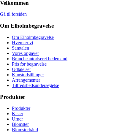
Velkommen
Gå til forsiden
Om Elholmbegravelse
Om Elholmbegravelse
Hvem er vi
Samtalen
Vores opgaver
Brancheautoriseret bedemand
Pris for begravelse
Udtalelser
Kunstudstillinger
Arrangementer
Tilfredshedsundersøgelse
Produkter
Produkter
Kister
Urner
Blomster
Blomsterbånd