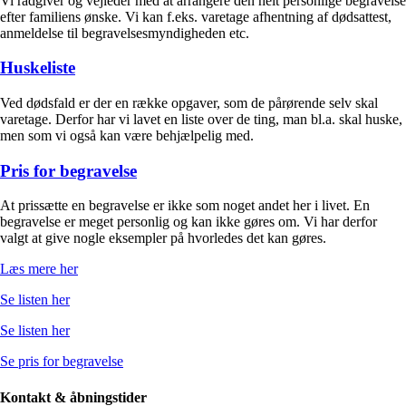
Vi rådgiver og vejleder med at arrangere den helt personlige begravelse
efter familiens ønske. Vi kan f.eks. varetage afhentning af dødsattest,
anmeldelse til begravelsesmyndigheden etc.
Huskeliste
Ved dødsfald er der en række opgaver, som de pårørende selv skal
varetage. Derfor har vi lavet en liste over de ting, man bl.a. skal huske,
men som vi også kan være behjælpelig med.
Pris for begravelse
At prissætte en begravelse er ikke som noget andet her i livet. En
begravelse er meget personlig og kan ikke gøres om. Vi har derfor
valgt at give nogle eksempler på hvorledes det kan gøres.
Læs mere her
Se listen her
Se listen her
Se pris for begravelse
Kontakt & åbningstider