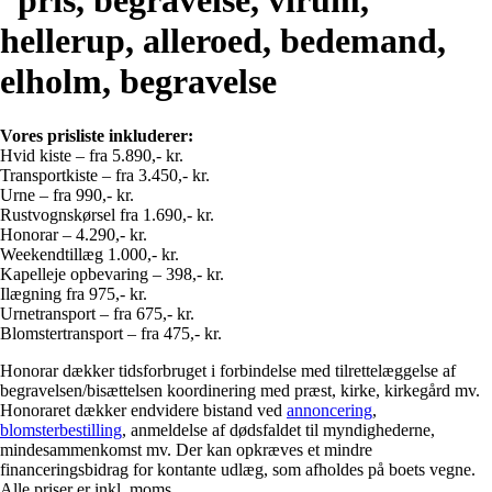
Vores prisliste inkluderer:
Hvid kiste – fra 5.890,- kr.
Transportkiste – fra 3.450,- kr.
Urne – fra 990,- kr.
Rustvognskørsel fra 1.690,- kr.
Honorar – 4.290,- kr.
Weekendtillæg 1.000,- kr.
Kapelleje opbevaring – 398,- kr.
Ilægning fra 975,- kr.
Urnetransport – fra 675,- kr.
Blomstertransport – fra 475,- kr.
Honorar dækker tidsforbruget i forbindelse med tilrettelæggelse af
begravelsen/bisættelsen koordinering med præst, kirke, kirkegård mv.
Honoraret dækker endvidere bistand ved
annoncering
,
blomsterbestilling
, anmeldelse af dødsfaldet til myndighederne,
mindesammenkomst mv. Der kan opkræves et mindre
financeringsbidrag for kontante udlæg, som afholdes på boets vegne.
Alle priser er inkl. moms.