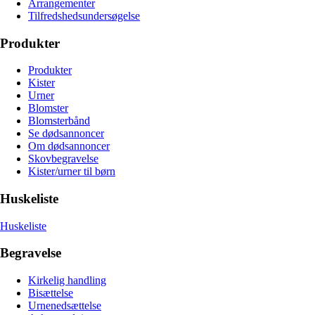
Arrangementer
Tilfredshedsundersøgelse
Produkter
Produkter
Kister
Urner
Blomster
Blomsterbånd
Se dødsannoncer
Om dødsannoncer
Skovbegravelse
Kister/urner til børn
Huskeliste
Huskeliste
Begravelse
Kirkelig handling
Bisættelse
Urnenedsættelse