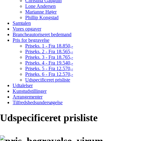
Christina Gauguin
Lone Andersen
Marianne Højer
Phillip Kongstad
Samtalen
Vores opgaver
Brancheautoriseret bedemand
Pris for begravelse
Priseks. 1 - Fra 18.850,-
Priseks. 2 - Fra 18.565,-
Priseks. 3 - Fra 18.765,-
Priseks. 4 - Fra 19.540,-
Priseks. 5 - Fra 12.570,-
Priseks. 6 - Fra 12.570,-
Udspecificeret prisliste
Udtalelser
Kunstudstillinger
Arrangementer
Tilfredshedsundersøgelse
Udspecificeret prisliste