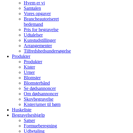
Hvem er vi
Samtalen
Vores opgaver
Brancheautoriseret
bedemand
Pris for begravelse
Udtalelser
Kunstudstillinger
Arrangementer
Tilfredshedsundersøgelse
Produkter
Produkter
Kister
Urner
Blomster
Blomsterbånd
Se dødsannoncer
Om dødsannoncer
Skovbegravelse
Kister/urner til børn
Huskeliste
Begravelseshjælp
Satser
Formueberegning
Udbetaling