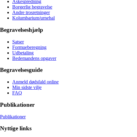
Askespredning
Borgerlig begravelse
Andre trosretninger
Kolumbarium/urnehal
Begravelseshjælp
Satser
Formueberegning
Udbetaling
Bedemandens opgaver
Begravelsesguide
Anmeld dødsfald online
Min sidste vilje
FAQ
Publikationer
Publikationer
Nyttige links