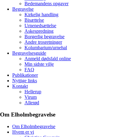
Bedemandens opgaver
Begravelse
Kirkelig handling
Bisættelse
Urnenedsættelse
Askespredning
Borgerlig begravelse
Andre trosretninger
Kolumbarium/urnehal
Begravelsesguide
Anmeld dødsfald online
Min sidste vilje
FAQ
Publikationer
Nyttige links
Kontakt
Hellerup
Virum
Allerød
Om Elholmbegravelse
Om Elholmbegravelse
Hvem er vi