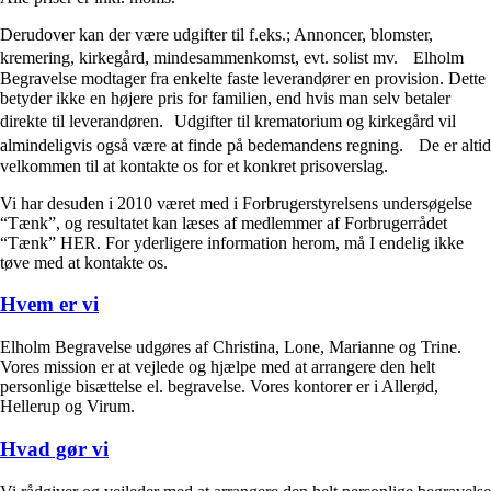
Derudover kan der være udgifter til f.eks.; Annoncer, blomster,
kremering, kirkegård, mindesammenkomst, evt. solist mv. Elholm
Begravelse modtager fra enkelte faste leverandører en provision. Dette
betyder ikke en højere pris for familien, end hvis man selv betaler
direkte til leverandøren. Udgifter til krematorium og kirkegård vil
almindeligvis også være at finde på bedemandens regning. De er altid
velkommen til at kontakte os for et konkret prisoverslag.
Vi har desuden i 2010 været med i Forbrugerstyrelsens undersøgelse
“Tænk”, og resultatet kan læses af medlemmer af Forbrugerrådet
“Tænk” HER. For yderligere information herom, må I endelig ikke
tøve med at kontakte os.
Hvem er vi
Elholm Begravelse udgøres af Christina, Lone, Marianne og Trine.
Vores mission er at vejlede og hjælpe med at arrangere den helt
personlige bisættelse el. begravelse. Vores kontorer er i Allerød,
Hellerup og Virum.
Hvad gør vi