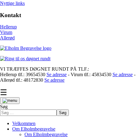
Nyttige links
Kontakt
Hellerup
Virum
Allerød
VI TRÆFFES DØGNET RUNDT PÅ TLF.:
Hellerup tlf.: 39654530
Se adresse
- Virum tlf.: 45834530
Se adresse
-
Allerød tlf.: 48172830
Se adresse
☰
Søg
Søg
Velkommen
Om Elholmbegravelse
Om Elholmbegravelse