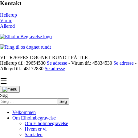
Kontakt
Hellerup
Virum
Allerød
VI TRÆFFES DØGNET RUNDT PÅ TLF.:
Hellerup tlf.: 39654530
Se adresse
- Virum tlf.: 45834530
Se adresse
-
Allerød tlf.: 48172830
Se adresse
☰
Søg
Søg
Velkommen
Om Elholmbegravelse
Om Elholmbegravelse
Hvem er vi
Samtalen