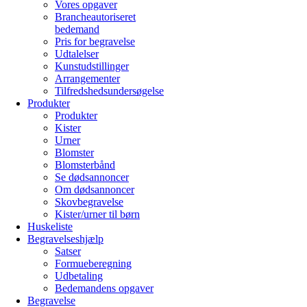
Vores opgaver
Brancheautoriseret
bedemand
Pris for begravelse
Udtalelser
Kunstudstillinger
Arrangementer
Tilfredshedsundersøgelse
Produkter
Produkter
Kister
Urner
Blomster
Blomsterbånd
Se dødsannoncer
Om dødsannoncer
Skovbegravelse
Kister/urner til børn
Huskeliste
Begravelseshjælp
Satser
Formueberegning
Udbetaling
Bedemandens opgaver
Begravelse