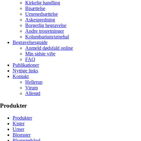
Kirkelig handling
Bisættelse
Urnenedsættelse
Askespredning
Borgerlig begravelse
Andre trosretninger
Kolumbarium/urnehal
Begravelsesguide
Anmeld dødsfald online
Min sidste vilje
FAQ
Publikationer
Nyttige links
Kontakt
Hellerup
Virum
Allerød
Produkter
Produkter
Kister
Urner
Blomster
Blomsterbånd