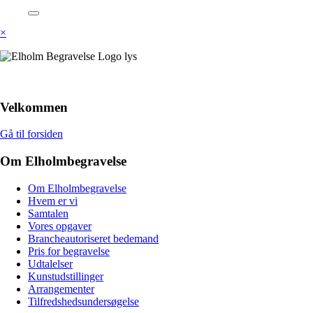
×
Velkommen
Gå til forsiden
Om Elholmbegravelse
Om Elholmbegravelse
Hvem er vi
Samtalen
Vores opgaver
Brancheautoriseret bedemand
Pris for begravelse
Udtalelser
Kunstudstillinger
Arrangementer
Tilfredshedsundersøgelse