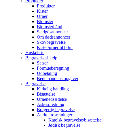
Produkter
Produkter
Kister
Urner
Blomster
Blomsterbånd
Se dødsannoncer
Om dødsannoncer
Skovbegravelse
Kister/urner til børn
Huskeliste
Begravelseshjælp
Satser
Formueberegning
Udbetaling
Bedemandens opgaver
Begravelse
Kirkelig handling
Bisættelse
Urnenedsættelse
Askespredning
Borgerlig begravelse
Andre trosretninger
Katolsk begravelse/bisættelse
Jødisk begravelse