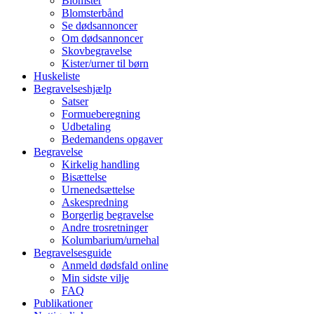
Blomster
Blomsterbånd
Se dødsannoncer
Om dødsannoncer
Skovbegravelse
Kister/urner til børn
Huskeliste
Begravelseshjælp
Satser
Formueberegning
Udbetaling
Bedemandens opgaver
Begravelse
Kirkelig handling
Bisættelse
Urnenedsættelse
Askespredning
Borgerlig begravelse
Andre trosretninger
Kolumbarium/urnehal
Begravelsesguide
Anmeld dødsfald online
Min sidste vilje
FAQ
Publikationer