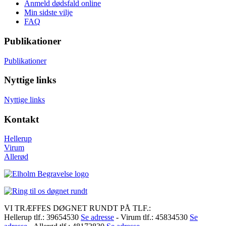
Anmeld dødsfald online
Min sidste vilje
FAQ
Publikationer
Publikationer
Nyttige links
Nyttige links
Kontakt
Hellerup
Virum
Allerød
VI TRÆFFES DØGNET RUNDT PÅ TLF.:
Hellerup tlf.: 39654530
Se adresse
- Virum tlf.: 45834530
Se