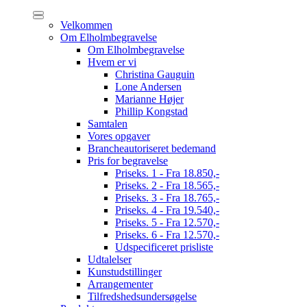
Velkommen
Om Elholmbegravelse
Om Elholmbegravelse
Hvem er vi
Christina Gauguin
Lone Andersen
Marianne Højer
Phillip Kongstad
Samtalen
Vores opgaver
Brancheautoriseret bedemand
Pris for begravelse
Priseks. 1 - Fra 18.850,-
Priseks. 2 - Fra 18.565,-
Priseks. 3 - Fra 18.765,-
Priseks. 4 - Fra 19.540,-
Priseks. 5 - Fra 12.570,-
Priseks. 6 - Fra 12.570,-
Udspecificeret prisliste
Udtalelser
Kunstudstillinger
Arrangementer
Tilfredshedsundersøgelse