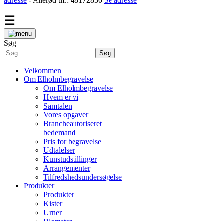
adresse
- Allerød tlf.: 48172830
Se adresse
☰
Søg
Søg
Velkommen
Om Elholmbegravelse
Om Elholmbegravelse
Hvem er vi
Samtalen
Vores opgaver
Brancheautoriseret
bedemand
Pris for begravelse
Udtalelser
Kunstudstillinger
Arrangementer
Tilfredshedsundersøgelse
Produkter
Produkter
Kister
Urner