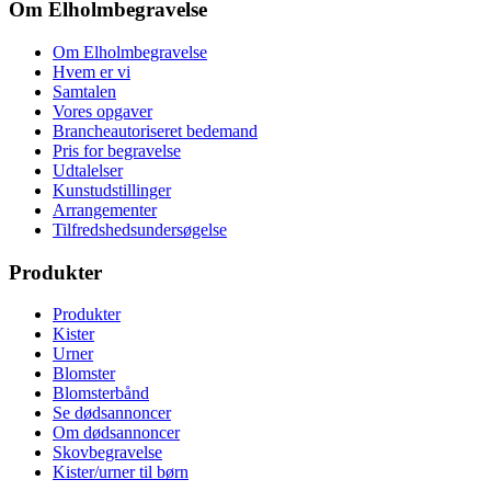
Om Elholmbegravelse
Om Elholmbegravelse
Hvem er vi
Samtalen
Vores opgaver
Brancheautoriseret bedemand
Pris for begravelse
Udtalelser
Kunstudstillinger
Arrangementer
Tilfredshedsundersøgelse
Produkter
Produkter
Kister
Urner
Blomster
Blomsterbånd
Se dødsannoncer
Om dødsannoncer
Skovbegravelse
Kister/urner til børn