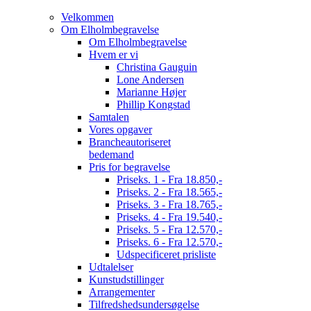
Velkommen
Om Elholmbegravelse
Om Elholmbegravelse
Hvem er vi
Christina Gauguin
Lone Andersen
Marianne Højer
Phillip Kongstad
Samtalen
Vores opgaver
Brancheautoriseret
bedemand
Pris for begravelse
Priseks. 1 - Fra 18.850,-
Priseks. 2 - Fra 18.565,-
Priseks. 3 - Fra 18.765,-
Priseks. 4 - Fra 19.540,-
Priseks. 5 - Fra 12.570,-
Priseks. 6 - Fra 12.570,-
Udspecificeret prisliste
Udtalelser
Kunstudstillinger
Arrangementer
Tilfredshedsundersøgelse