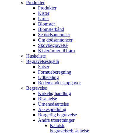
Produkter
Produkter
Kister
Urner
Blomster
Blomsterbånd
Se dødsannoncer
Om dødsannoncer
Skovbegravelse
Kister/urner til børn
Huskeliste
Begravelseshjælp
Satser
Formueberegning
Udbetaling
Bedemandens opgaver
Begravelse
Kirkelig handling
Bisættelse
Urnenedsættelse
Askespredning
Borgerlig begravelse
Andre trosretninger
Katolsk
begravelse/bisættelse