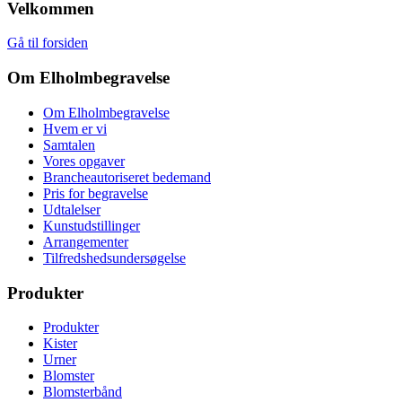
Velkommen
Gå til forsiden
Om Elholmbegravelse
Om Elholmbegravelse
Hvem er vi
Samtalen
Vores opgaver
Brancheautoriseret bedemand
Pris for begravelse
Udtalelser
Kunstudstillinger
Arrangementer
Tilfredshedsundersøgelse
Produkter
Produkter
Kister
Urner
Blomster
Blomsterbånd