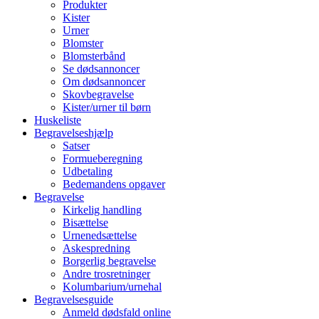
Produkter
Kister
Urner
Blomster
Blomsterbånd
Se dødsannoncer
Om dødsannoncer
Skovbegravelse
Kister/urner til børn
Huskeliste
Begravelseshjælp
Satser
Formueberegning
Udbetaling
Bedemandens opgaver
Begravelse
Kirkelig handling
Bisættelse
Urnenedsættelse
Askespredning
Borgerlig begravelse
Andre trosretninger
Kolumbarium/urnehal
Begravelsesguide
Anmeld dødsfald online