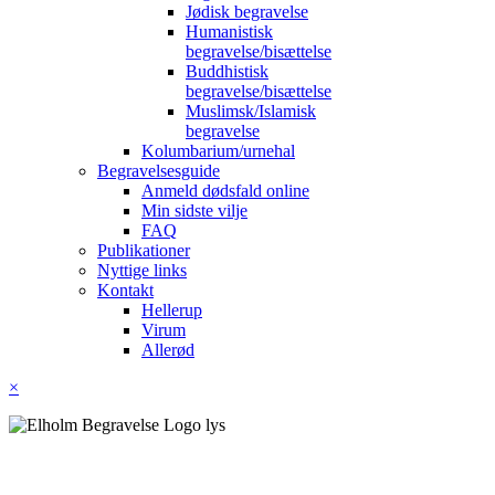
Jødisk begravelse
Humanistisk
begravelse/bisættelse
Buddhistisk
begravelse/bisættelse
Muslimsk/Islamisk
begravelse
Kolumbarium/urnehal
Begravelsesguide
Anmeld dødsfald online
Min sidste vilje
FAQ
Publikationer
Nyttige links
Kontakt
Hellerup
Virum
Allerød
×