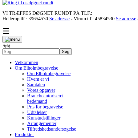
VI TRÆFFES DØGNET RUNDT PÅ TLF.:
Hellerup tlf.: 39654530
Se adresse
- Virum tlf.: 45834530
Se adresse
☰
Søg
Søg
Velkommen
Om Elholmbegravelse
Om Elholmbegravelse
Hvem er vi
Samtalen
Vores opgaver
Brancheautoriseret
bedemand
Pris for begravelse
Udtalelser
Kunstudstillinger
Arrangementer
Tilfredshedsundersøgelse
Produkter