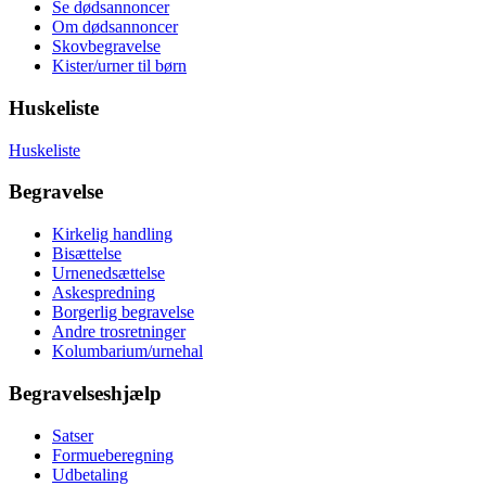
Se dødsannoncer
Om dødsannoncer
Skovbegravelse
Kister/urner til børn
Huskeliste
Huskeliste
Begravelse
Kirkelig handling
Bisættelse
Urnenedsættelse
Askespredning
Borgerlig begravelse
Andre trosretninger
Kolumbarium/urnehal
Begravelseshjælp
Satser
Formueberegning
Udbetaling