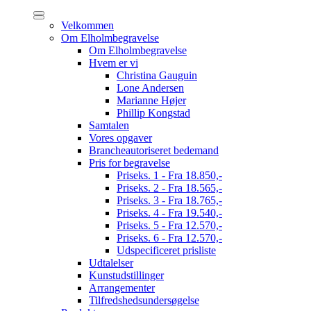
Velkommen
Om Elholmbegravelse
Om Elholmbegravelse
Hvem er vi
Christina Gauguin
Lone Andersen
Marianne Højer
Phillip Kongstad
Samtalen
Vores opgaver
Brancheautoriseret bedemand
Pris for begravelse
Priseks. 1 - Fra 18.850,-
Priseks. 2 - Fra 18.565,-
Priseks. 3 - Fra 18.765,-
Priseks. 4 - Fra 19.540,-
Priseks. 5 - Fra 12.570,-
Priseks. 6 - Fra 12.570,-
Udspecificeret prisliste
Udtalelser
Kunstudstillinger
Arrangementer
Tilfredshedsundersøgelse