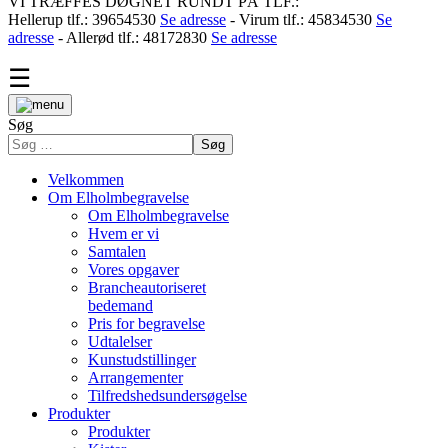
VI TRÆFFES DØGNET RUNDT PÅ TLF.:
Hellerup tlf.: 39654530
Se adresse
- Virum tlf.: 45834530
Se
adresse
- Allerød tlf.: 48172830
Se adresse
☰
Søg
Søg
Velkommen
Om Elholmbegravelse
Om Elholmbegravelse
Hvem er vi
Samtalen
Vores opgaver
Brancheautoriseret
bedemand
Pris for begravelse
Udtalelser
Kunstudstillinger
Arrangementer
Tilfredshedsundersøgelse
Produkter
Produkter