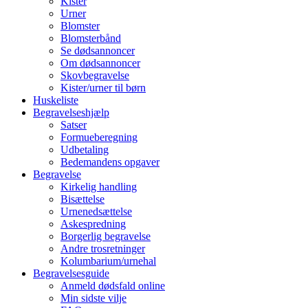
Kister
Urner
Blomster
Blomsterbånd
Se dødsannoncer
Om dødsannoncer
Skovbegravelse
Kister/urner til børn
Huskeliste
Begravelseshjælp
Satser
Formueberegning
Udbetaling
Bedemandens opgaver
Begravelse
Kirkelig handling
Bisættelse
Urnenedsættelse
Askespredning
Borgerlig begravelse
Andre trosretninger
Kolumbarium/urnehal
Begravelsesguide
Anmeld dødsfald online
Min sidste vilje