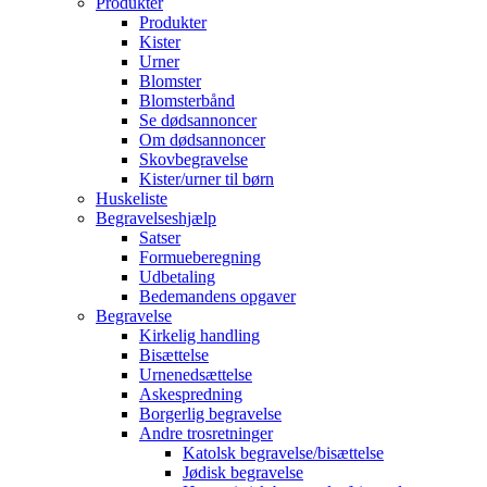
Produkter
Produkter
Kister
Urner
Blomster
Blomsterbånd
Se dødsannoncer
Om dødsannoncer
Skovbegravelse
Kister/urner til børn
Huskeliste
Begravelseshjælp
Satser
Formueberegning
Udbetaling
Bedemandens opgaver
Begravelse
Kirkelig handling
Bisættelse
Urnenedsættelse
Askespredning
Borgerlig begravelse
Andre trosretninger
Katolsk begravelse/bisættelse
Jødisk begravelse