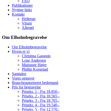
FAQ
Publikationer
Nyttige links
Kontakt
Hellerup
Virum
Allerød
Om Elholmbegravelse
Om Elholmbegravelse
Hvem er vi
Christina Gauguin
Lone Andersen
Marianne Højer
Phillip Kongstad
Samtalen
Vores opgaver
Brancheautoriseret bedemand
Pris for begravelse
Priseks. 1 - Fra 18.850,-
Priseks. 2 - Fra 18.565,-
Priseks. 3 - Fra 18.765,-
Priseks. 4 - Fra 19.540,-
Priseks. 5 - Fra 12.570,-