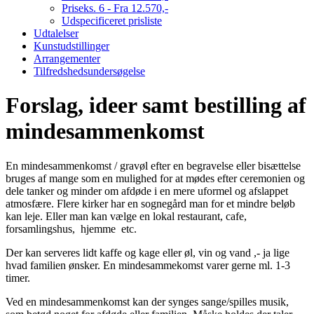
Priseks. 6 - Fra 12.570,-
Udspecificeret prisliste
Udtalelser
Kunstudstillinger
Arrangementer
Tilfredshedsundersøgelse
Forslag, ideer samt bestilling af
mindesammenkomst
En mindesammenkomst / gravøl efter en begravelse eller bisættelse
bruges af mange som en mulighed for at mødes efter ceremonien og
dele tanker og minder om afdøde i en mere uformel og afslappet
atmosfære. Flere kirker har en sognegård man for et mindre beløb
kan leje. Eller man kan vælge en lokal restaurant, cafe,
forsamlingshus, hjemme etc.
Der kan serveres lidt kaffe og kage eller øl, vin og vand ,- ja lige
hvad familien ønsker. En mindesammekomst varer gerne ml. 1-3
timer.
Ved en mindesammenkomst kan der synges sange/spilles musik,