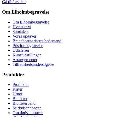
Gå til forsiden
Om Elholmbegravelse
Om Elholmbegravelse
Hvem er vi
Samtalen
Vores opgaver
Brancheautoriseret bedemand
Pris for begravelse
Udtalelser
Kunstudstillinger
Arrangementer
Tilfredshedsundersøgelse
Produkter
Produkter
Kister
Urner
Blomster
Blomsterbånd
Se dødsannoncer
Om dødsannoncer