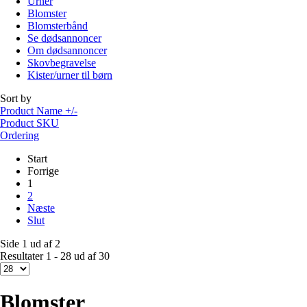
Urner
Blomster
Blomsterbånd
Se dødsannoncer
Om dødsannoncer
Skovbegravelse
Kister/urner til børn
Sort by
Product Name +/-
Product SKU
Ordering
Start
Forrige
1
2
Næste
Slut
Side 1 ud af 2
Resultater 1 - 28 ud af 30
Blomster