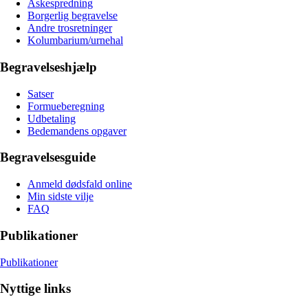
Askespredning
Borgerlig begravelse
Andre trosretninger
Kolumbarium/urnehal
Begravelseshjælp
Satser
Formueberegning
Udbetaling
Bedemandens opgaver
Begravelsesguide
Anmeld dødsfald online
Min sidste vilje
FAQ
Publikationer
Publikationer
Nyttige links