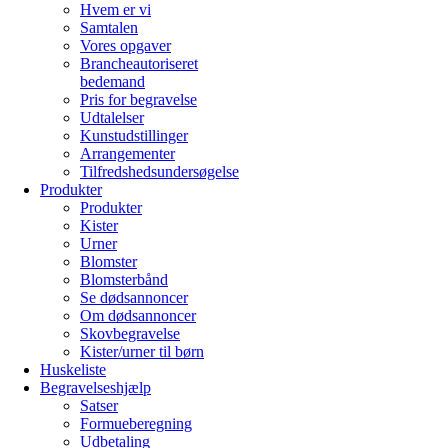
Hvem er vi
Samtalen
Vores opgaver
Brancheautoriseret
bedemand
Pris for begravelse
Udtalelser
Kunstudstillinger
Arrangementer
Tilfredshedsundersøgelse
Produkter
Produkter
Kister
Urner
Blomster
Blomsterbånd
Se dødsannoncer
Om dødsannoncer
Skovbegravelse
Kister/urner til børn
Huskeliste
Begravelseshjælp
Satser
Formueberegning
Udbetaling