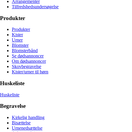
Arrangementer
Tilfredshedsundersøgelse
Produkter
Produkter
Kister
Urner
Blomster
Blomsterbånd
Se dødsannoncer
Om dødsannoncer
Skovbegravelse
Kister/urner til børn
Huskeliste
Huskeliste
Begravelse
Kirkelig handling
Bisættelse
Urnenedsættelse