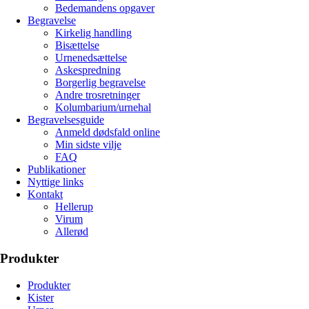
Bedemandens opgaver
Begravelse
Kirkelig handling
Bisættelse
Urnenedsættelse
Askespredning
Borgerlig begravelse
Andre trosretninger
Kolumbarium/urnehal
Begravelsesguide
Anmeld dødsfald online
Min sidste vilje
FAQ
Publikationer
Nyttige links
Kontakt
Hellerup
Virum
Allerød
Produkter
Produkter
Kister