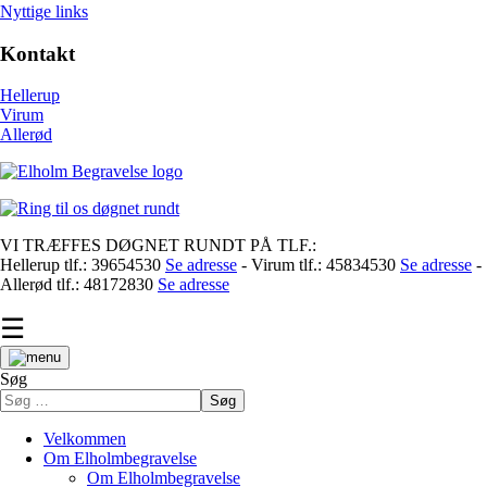
Nyttige links
Kontakt
Hellerup
Virum
Allerød
VI TRÆFFES DØGNET RUNDT PÅ TLF.:
Hellerup tlf.: 39654530
Se adresse
- Virum tlf.: 45834530
Se adresse
-
Allerød tlf.: 48172830
Se adresse
☰
Søg
Søg
Velkommen
Om Elholmbegravelse
Om Elholmbegravelse